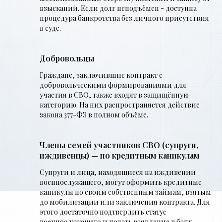
взысканий. Если долг неподъёмен - доступна
процедура банкротства без личного присутствия
в суде.
Добровольцы
Граждане, заключившие контракт с
добровольческими формированиями для
участия в СВО, также входят в защищённую
категорию. На них распространяется действие
закона 377-ФЗ в полном объёме.
Члены семей участников СВО (супруги,
иждивенцы) — по кредитным каникулам
Супруги и лица, находящиеся на иждивении
военнослужащего, могут оформить кредитные
каникулы по своим собственным займам, взятым
до мобилизации или заключения контракта. Для
этого достаточно подтвердить статус
военнослужащего и подать заявление в банк.