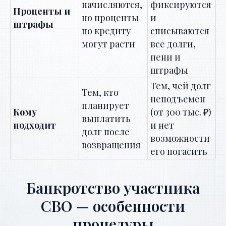
начисляются,
фиксируются
Проценты и
но проценты
и
штрафы
по кредиту
списываются
могут расти
все долги,
пени и
штрафы
Тем, чей долг
Тем, кто
неподъемен
планирует
Кому
(от 300 тыс. ₽)
выплатить
подходит
и нет
долг после
возможности
возвращения
его погасить
Банкротство участника
СВО — особенности
процедуры