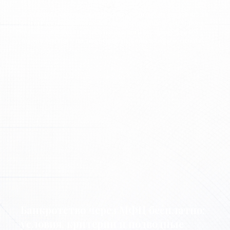
Два способа законно избавиться от кредитов: льгота 391-ФЗ до
10 млн ₽ или банкротство без ограничений. Разбираем условия,
сравниваем варианты, даём пошаговый план. Процедура без
личного участия — по доверенности. Консультация бесплатно.
Банкротство через МФЦ бесплатно:
условия, критерии и подводные