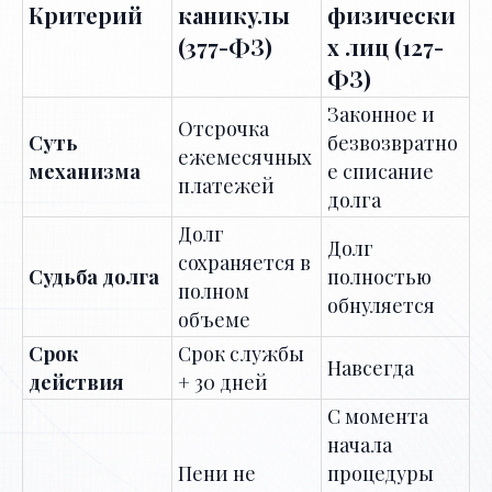
Критерий
каникулы
физически
(377-ФЗ)
х лиц (127-
ФЗ)
Законное и
Отсрочка
Суть
безвозвратно
ежемесячных
механизма
е списание
платежей
долга
Долг
Долг
сохраняется в
Судьба долга
полностью
полном
обнуляется
объеме
Срок
Срок службы
Навсегда
действия
+ 30 дней
С момента
начала
Пени не
процедуры